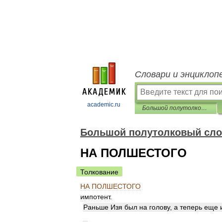
Словари и энциклоп
academic.ru
Большой полутолковый словарь одесского языка
Большой полутолковый сло
НА ПОЛШЕСТОГО
Толкование
НА
ПОЛШЕСТОГО
импотент
.
Раньше
Изя
был
на
голову
,
а
теперь
еще