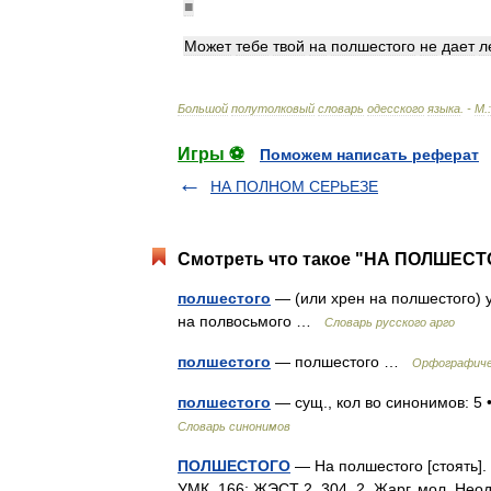
■
Может
тебе
твой
на
полшестого
не
дает
л
Большой
полутолковый
словарь
одесского
языка
. -
М
.
:
Игры ⚽
Поможем написать реферат
НА ПОЛНОМ СЕРЬЕЗЕ
Смотреть что такое "НА ПОЛШЕСТО
полшестого
— (или хрен на полшестого) у
на полвосьмого …
Словарь русского арго
полшестого
— полшестого …
Орфографиче
полшестого
— сущ., кол во синонимов: 5 
Словарь синонимов
ПОЛШЕСТОГО
— На полшестого [стоять]. 
УМК, 166; ЖЭСТ 2, 304. 2. Жарг. мол. Нео