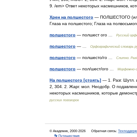
9. /em> Ответ некоторых насмешников, 
Хрен на полшестого
— ПОЛШЕСТОГО (или х
Глаза на полшестого; Глаза на полвосьм
полшестого
— полшест ого …
Русский орф
полшестого
— …
Орфографический словарь р
полшестого
— полшесто/го …
Слитно. Раз
полшестого
— пол/шест/ого …
Морфемно-о
На полшестого [стоять]
— 1. Разг. Шутл.
2, 304. 2. Жарг. мол. Неодобр. О подавлен
некоторых насмешников, которые демонс
русских поговорок
© Академик, 2000-2026
Обратная связь:
Техподдерж
👣 Путешествия