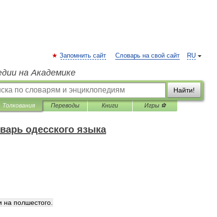
Запомнить сайт
Словарь на свой сайт
RU
едии на Академике
Найти!
Толкования
Переводы
Книги
Игры ⚽
варь одесского языка
и
на
полшестого
.