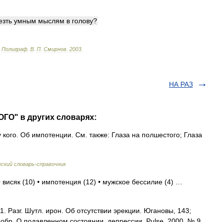
езть
умным
мыслям
в
голову
?
Полиграф
.
В
.
П
.
Смирнов
.
2003
.
НА РАЗ
ГО" в других словарях:
 кого. Об импотенции. См. также: Глаза на полшестого; Глаза
ский словарь-справочник
• висяк (10) • импотенция (12) • мужское бессилие (4) …
1. Разг. Шутл. ирон. Об отсутствии эрекции. Югановы, 143;
добр. О подавленном состоянии, депрессии. Pulse, 2000, № 9,