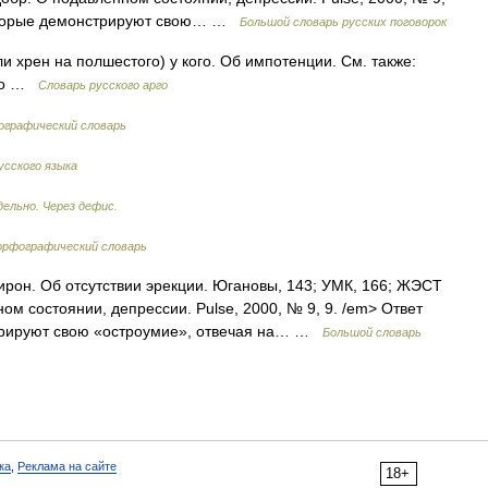
которые демонстрируют свою… …
Большой словарь русских поговорок
рен на полшестого) у кого. Об импотенции. См. также:
ого …
Словарь русского арго
ографический словарь
усского языка
дельно. Через дефис.
рфографический словарь
 ирон. Об отсутствии эрекции. Югановы, 143; УМК, 166; ЖЭСТ
ном состоянии, депрессии. Pulse, 2000, № 9, 9. /em> Ответ
трируют свою «остроумие», отвечая на… …
Большой словарь
ка
,
Реклама на сайте
18+