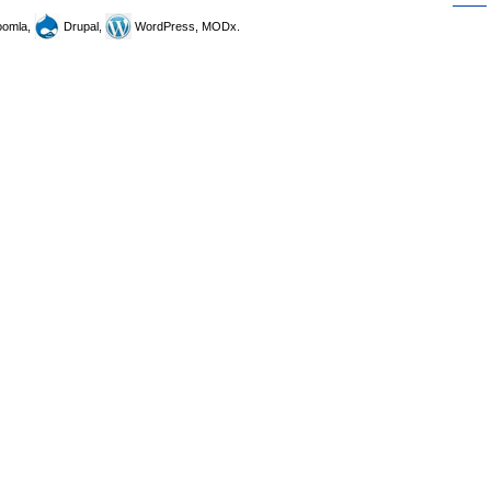
omla,
Drupal,
WordPress, MODx.